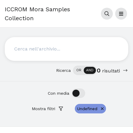
ICCROM Mora Samples
Cerca
Men
Collection
Cerca
0
Ricerca
OR
AND
risultati
OFF
ON
Con media
Mostra filtri
Undefined