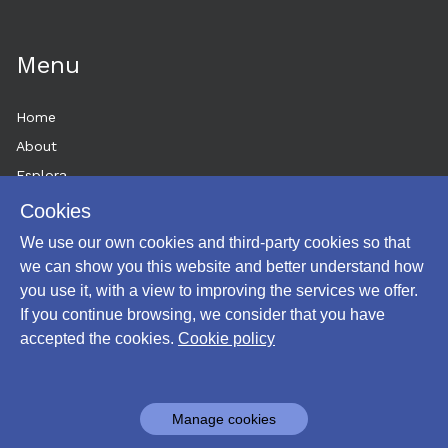
Menu
Home
About
Esplora
News
Cookies
Historytelling
We use our own cookies and third-party cookies so that
Cookie policy
we can show you this website and better understand how
you use it, with a view to improving the services we offer.
Login
If you continue browsing, we consider that you have
accepted the cookies.
Cookie policy
Powered by
Manage cookies
Archiui